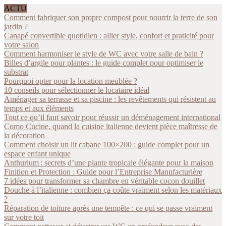
ACTU
Comment fabriquer son propre compost pour nourrir la terre de son
jardin ?
Canapé convertible quotidien : allier style, confort et praticité pour
votre salon
Comment harmoniser le style de WC avec votre salle de bain ?
Billes d’argile pour plantes : le guide complet pour optimiser le
substrat
Pourquoi opter pour la location meublée ?
10 conseils pour sélectionner le locataire idéal
Aménager sa terrasse et sa piscine : les revêtements qui résistent au
temps et aux éléments
Tout ce qu’il faut savoir pour réussir un déménagement international
Como Cucine, quand la cuisine italienne devient pièce maîtresse de
la décoration
Comment choisir un lit cabane 100×200 : guide complet pour un
espace enfant unique
Anthurium : secrets d’une plante tropicale élégante pour la maison
Finition et Protection : Guide pour l’Entreprise Manufacturière
7 idées pour transformer sa chambre en véritable cocon douillet
Douche à l’italienne : combien ça coûte vraiment selon les matériaux
?
Réparation de toiture après une tempête : ce qui se passe vraiment
sur votre toit