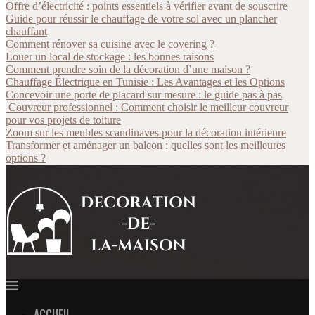
Offre d’électricité : points essentiels à vérifier avant de souscrire
Guide pour réussir le chauffage de votre sol avec un plancher
chauffant
Comment rénover sa cuisine avec le covering ?
Louer un local de stockage : les bonnes raisons
Comment prendre soin de la décoration d’une maison ?
Chauffage Électrique en Tunisie : Les Avantages et les Options
Concevoir une porte de placard sur mesure : le guide pas à pas
Couvreur professionnel : Comment choisir le meilleur couvreur
pour vos projets de toiture
Zoom sur les meubles scandinaves pour la décoration intérieure
Transformer et aménager un balcon : quelles sont les meilleures
options ?
ACCUEIL