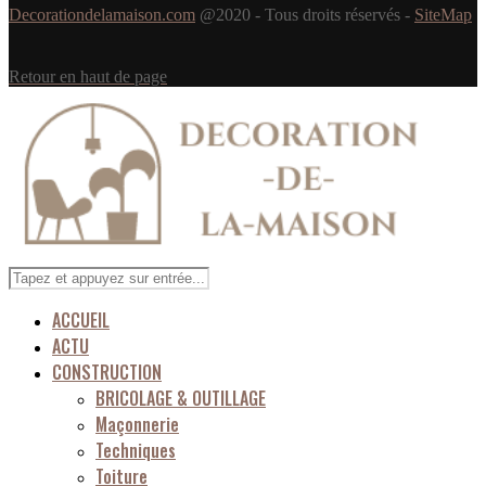
Decorationdelamaison.com
@2020 - Tous droits réservés -
SiteMap
Retour en haut de page
ACCUEIL
ACTU
CONSTRUCTION
BRICOLAGE & OUTILLAGE
Maçonnerie
Techniques
Toiture