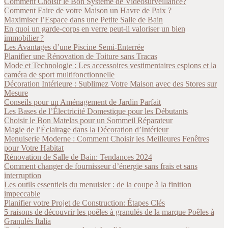
Comment Choisir le Bon Système de Vidéosurveillance?
Comment Faire de votre Maison un Havre de Paix ?
Maximiser l’Espace dans une Petite Salle de Bain
En quoi un garde-corps en verre peut-il valoriser un bien
immobilier ?
Les Avantages d’une Piscine Semi-Enterrée
Planifier une Rénovation de Toiture sans Tracas
Mode et Technologie : Les accessoires vestimentaires espions et la
caméra de sport multifonctionnelle
Décoration Intérieure : Sublimez Votre Maison avec des Stores sur
Mesure
Conseils pour un Aménagement de Jardin Parfait
Les Bases de l’Électricité Domestique pour les Débutants
Choisir le Bon Matelas pour un Sommeil Réparateur
Magie de l’Éclairage dans la Décoration d’Intérieur
Menuiserie Moderne : Comment Choisir les Meilleures Fenêtres
pour Votre Habitat
Rénovation de Salle de Bain: Tendances 2024
Comment changer de fournisseur d’énergie sans frais et sans
interruption
Les outils essentiels du menuisier : de la coupe à la finition
impeccable
Planifier votre Projet de Construction: Étapes Clés
5 raisons de découvrir les poêles à granulés de la marque Poêles à
Granulés Italia