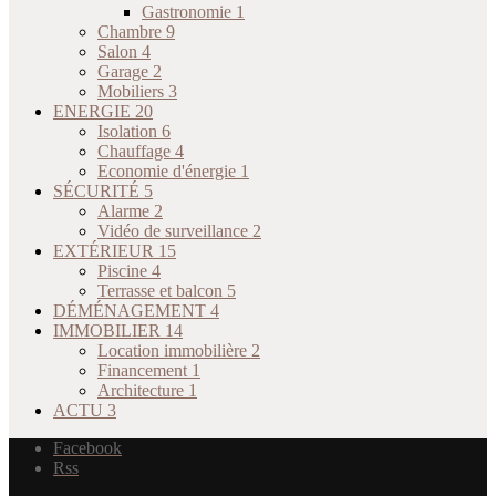
Gastronomie
1
Chambre
9
Salon
4
Garage
2
Mobiliers
3
ENERGIE
20
Isolation
6
Chauffage
4
Economie d'énergie
1
SÉCURITÉ
5
Alarme
2
Vidéo de surveillance
2
EXTÉRIEUR
15
Piscine
4
Terrasse et balcon
5
DÉMÉNAGEMENT
4
IMMOBILIER
14
Location immobilière
2
Financement
1
Architecture
1
ACTU
3
Facebook
Rss